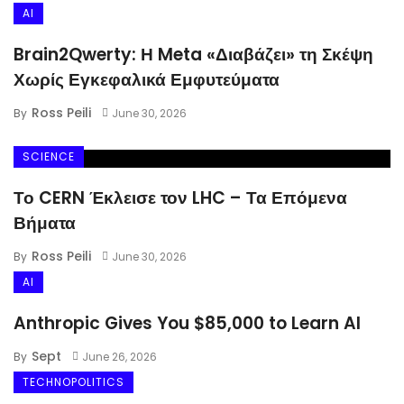
AI
Brain2Qwerty: Η Meta «Διαβάζει» τη Σκέψη
Χωρίς Εγκεφαλικά Εμφυτεύματα
Ross Peili
By
June 30, 2026
SCIENCE
Το CERN Έκλεισε τον LHC – Τα Επόμενα
AI
Βήματα
Brain2Qwerty: Η Meta «Διαβάζει»
Ross Peili
By
June 30, 2026
τη Σκέψη Χωρίς Εγκεφαλικά
AI
Εμφυτεύματα
Anthropic Gives You $85,000 to Learn AI
Sept
By
June 26, 2026
TECHNOPOLITICS