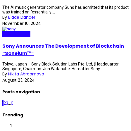
The AI music generator company Suno has admitted that its product
was trained on “essentially ...
By
Blade Dancer
November 10, 2024
Internet Plaza
Sony Announces The Development of Blockchain
“Soneium™”
Tokyo, Japan – Sony Block Solution Labs Pte. Ltd, (Headquarter:
Singapore, Chairman: Jun Watanabe. Hereafter Sony ...
By
Nikita Abraamova
August 23, 2024
Posts navigation
1
2
3
...
6
Trending