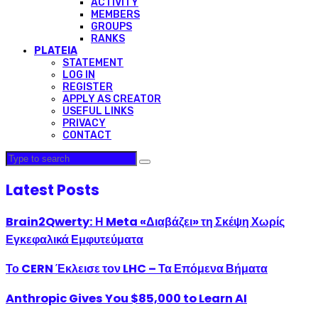
ACTIVITY
MEMBERS
GROUPS
RANKS
PLATEIA
STATEMENT
LOG IN
REGISTER
APPLY AS CREATOR
USEFUL LINKS
PRIVACY
CONTACT
Latest Posts
Brain2Qwerty: Η Meta «Διαβάζει» τη Σκέψη Χωρίς
Εγκεφαλικά Εμφυτεύματα
Το CERN Έκλεισε τον LHC – Τα Επόμενα Βήματα
Anthropic Gives You $85,000 to Learn AI