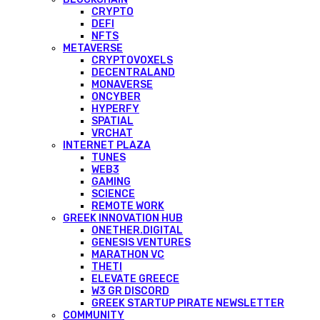
CRYPTO
DEFI
NFTS
METAVERSE
CRYPTOVOXELS
DECENTRALAND
MONAVERSE
ONCYBER
HYPERFY
SPATIAL
VRCHAT
INTERNET PLAZA
TUNES
WEB3
GAMING
SCIENCE
REMOTE WORK
GREEK INNOVATION HUB
ONETHER.DIGITAL
GENESIS VENTURES
MARATHON VC
THETI
ELEVATE GREECE
W3 GR DISCORD
GREEK STARTUP PIRATE NEWSLETTER
COMMUNITY