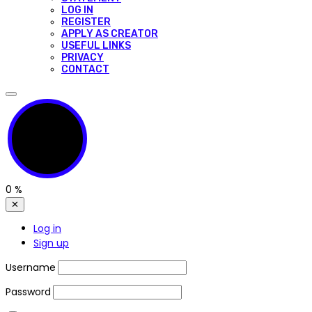
LOG IN
REGISTER
APPLY AS CREATOR
USEFUL LINKS
PRIVACY
CONTACT
0
%
✕
Log in
Sign up
Username
Password