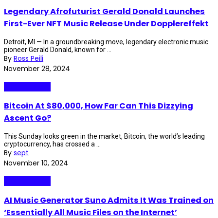
Legendary Afrofuturist Gerald Donald Launches
First-Ever NFT Music Release Under Dopplereffekt
Detroit, MI — In a groundbreaking move, legendary electronic music
pioneer Gerald Donald, known for ...
By
Ross Peili
November 28, 2024
Internet Plaza
Bitcoin At $80,000, How Far Can This Dizzying
Ascent Go?
This Sunday looks green in the market, Bitcoin, the world’s leading
cryptocurrency, has crossed a ...
By
sept
November 10, 2024
Internet Plaza
AI Music Generator Suno Admits It Was Trained on
‘Essentially All Music Files on the Internet’