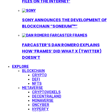
FILES ON THE INTERNET’
SONY ANNOUNCES THE DEVELOPMENT OF
BLOCKCHAIN “SONEIUM™”
FARCASTER’S DAN ROMERO EXPLAINS
HOW ‘FRAMES’ DID WHAT X (TWITTER)
DOESN’T
EXPLORE
BLOCKCHAIN
CRYPTO
DEFI
NFTS
METAVERSE
CRYPTOVOXELS
DECENTRALAND
MONAVERSE
ONCYBER
HYPERFY