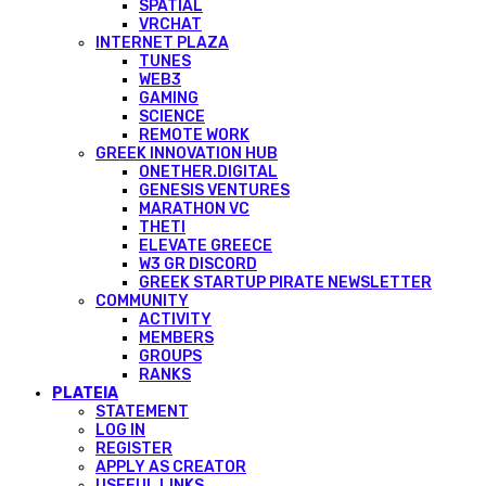
SPATIAL
VRCHAT
INTERNET PLAZA
TUNES
WEB3
GAMING
SCIENCE
REMOTE WORK
GREEK INNOVATION HUB
ONETHER.DIGITAL
GENESIS VENTURES
MARATHON VC
THETI
ELEVATE GREECE
W3 GR DISCORD
GREEK STARTUP PIRATE NEWSLETTER
COMMUNITY
ACTIVITY
MEMBERS
GROUPS
RANKS
PLATEIA
STATEMENT
LOG IN
REGISTER
APPLY AS CREATOR
USEFUL LINKS