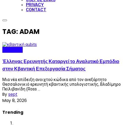
PRIVACY
CONTACT
TAG: ADAM
Quantum
Έλληνας Ερευνητής Καταργεί το Αναλυτικό Εμπόδιο
στην Κβαντική Επεξεργασία Σήματος
Μια νέα επίδειξη ανοιχτού κώδικα από τον ανεξάρτητο
Θεσσαλονικιό ερευνητή κβαντικής υπολογιστικής, Βλαδίμηρο
Πεϊλιβανίδη (Ross ...
By
sept
May 8, 2026
Trending