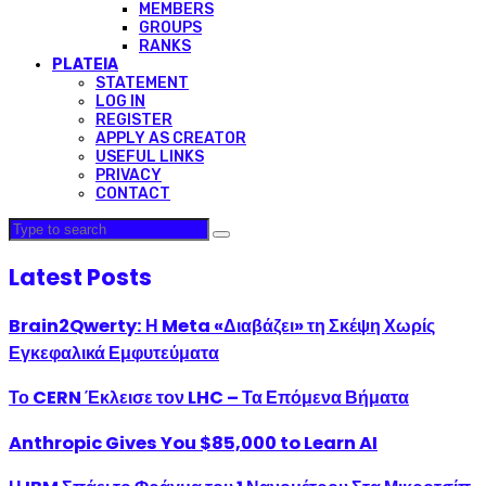
MEMBERS
GROUPS
RANKS
PLATEIA
STATEMENT
LOG IN
REGISTER
APPLY AS CREATOR
USEFUL LINKS
PRIVACY
CONTACT
Latest Posts
Brain2Qwerty: Η Meta «Διαβάζει» τη Σκέψη Χωρίς
Εγκεφαλικά Εμφυτεύματα
Το CERN Έκλεισε τον LHC – Τα Επόμενα Βήματα
Anthropic Gives You $85,000 to Learn AI