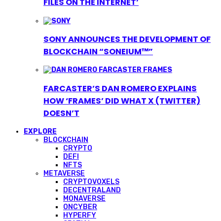
FILES ON THE INTERNET’
SONY ANNOUNCES THE DEVELOPMENT OF
BLOCKCHAIN “SONEIUM™”
FARCASTER’S DAN ROMERO EXPLAINS
HOW ‘FRAMES’ DID WHAT X (TWITTER)
DOESN’T
EXPLORE
BLOCKCHAIN
CRYPTO
DEFI
NFTS
METAVERSE
CRYPTOVOXELS
DECENTRALAND
MONAVERSE
ONCYBER
HYPERFY