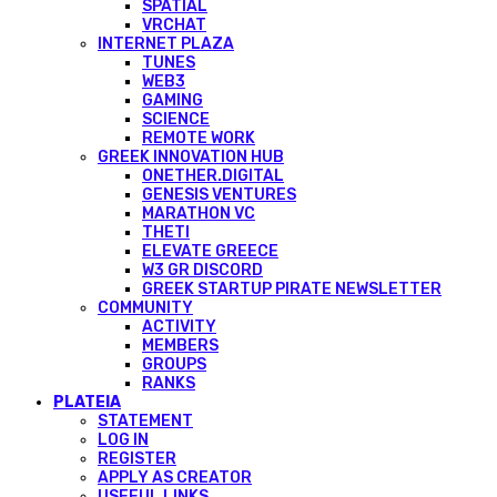
SPATIAL
VRCHAT
INTERNET PLAZA
TUNES
WEB3
GAMING
SCIENCE
REMOTE WORK
GREEK INNOVATION HUB
ONETHER.DIGITAL
GENESIS VENTURES
MARATHON VC
THETI
ELEVATE GREECE
W3 GR DISCORD
GREEK STARTUP PIRATE NEWSLETTER
COMMUNITY
ACTIVITY
MEMBERS
GROUPS
RANKS
PLATEIA
STATEMENT
LOG IN
REGISTER
APPLY AS CREATOR
USEFUL LINKS