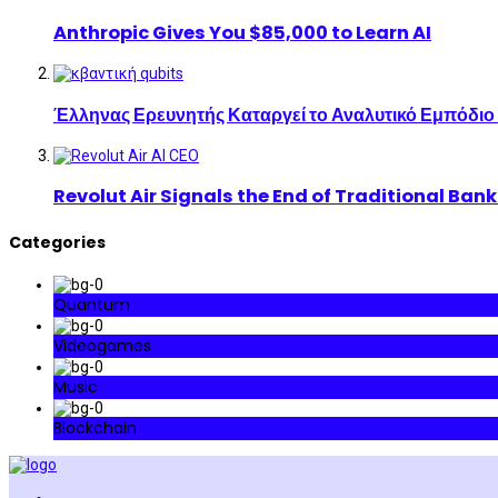
Anthropic Gives You $85,000 to Learn AI
Έλληνας Ερευνητής Καταργεί το Αναλυτικό Εμπόδιο
Revolut Air Signals the End of Traditional Ban
Categories
Quantum
Videogames
Music
Blockchain