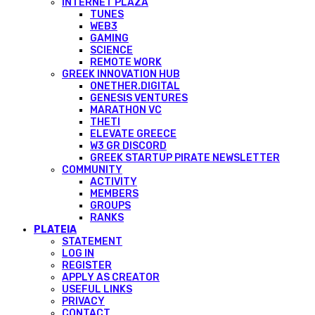
INTERNET PLAZA
TUNES
WEB3
GAMING
SCIENCE
REMOTE WORK
GREEK INNOVATION HUB
ONETHER.DIGITAL
GENESIS VENTURES
MARATHON VC
THETI
ELEVATE GREECE
W3 GR DISCORD
GREEK STARTUP PIRATE NEWSLETTER
COMMUNITY
ACTIVITY
MEMBERS
GROUPS
RANKS
PLATEIA
STATEMENT
LOG IN
REGISTER
APPLY AS CREATOR
USEFUL LINKS
PRIVACY
CONTACT