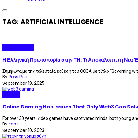
TAG: ARTIFICIAL INTELLIGENCE
Uncategorized
Η Ελληνική Πρωτοπορία στην ΤΝ: Τι Αποκαλύπτει η Νέα 
Σύμφωνα με την τελευταία έκθεση του ΟΟΣΑ με τίτλο “Governing with Art
By
Ross Peili
September 19, 2025
Gaming
Online Gaming Has Issues That Only Web3 Can Sol
For over 30 years, video games have captivated minds, both young and ol
By
sept
September 10, 2023