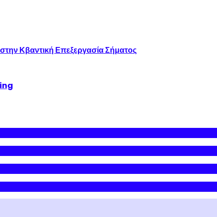
 στην Κβαντική Επεξεργασία Σήματος
king