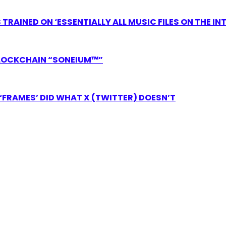
RAINED ON ‘ESSENTIALLY ALL MUSIC FILES ON THE IN
LOCKCHAIN “SONEIUM™”
FRAMES’ DID WHAT X (TWITTER) DOESN’T