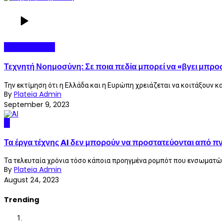
Technopolitics
Τεχνητή Νοημοσύνη: Σε ποια πεδία μπορεί να «βγει μπρο
Την εκτίμηση ότι η Ελλάδα και η Ευρώπη χρειάζεται να κοιτάξουν κα
By
Plateia Admin
September 9, 2023
AI
Τα έργα τέχνης AI δεν μπορούν να προστατεύονται από πν
Τα τελευταία χρόνια τόσο κάποια προηγμένα ρομπότ που ενσωματώνο
By
Plateia Admin
August 24, 2023
Trending