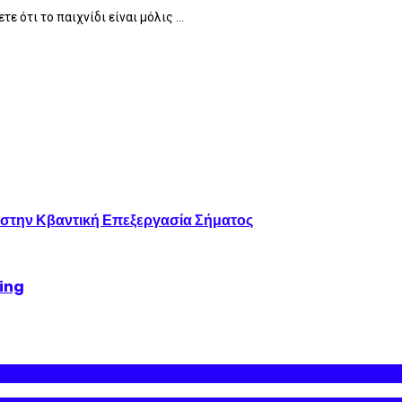
 ότι το παιχνίδι είναι μόλις ...
 στην Κβαντική Επεξεργασία Σήματος
king