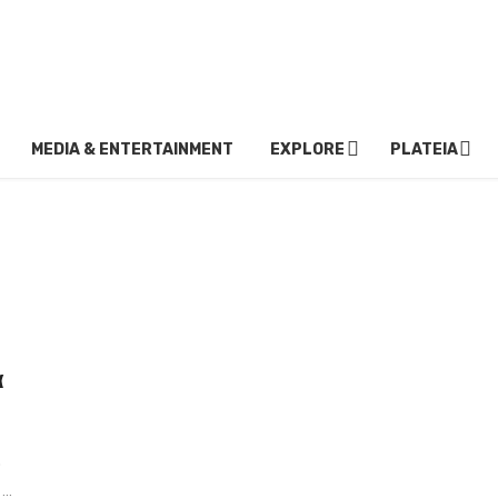
MEDIA & ENTERTAINMENT
EXPLORE
PLATEIA
α
ο
..