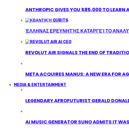
ANTHROPIC GIVES YOU $85,000 TO LEARN A
ΈΛΛΗΝΑΣ ΕΡΕΥΝΗΤΉΣ ΚΑΤΑΡΓΕΊ ΤΟ ΑΝΑΛΥ
REVOLUT AIR SIGNALS THE END OF TRADITI
META ACQUIRES MANUS: A NEW ERA FOR AG
MEDIA & ENTERTAINMENT
LEGENDARY AFROFUTURIST GERALD DONALD
AI MUSIC GENERATOR SUNO ADMITS IT WAS T