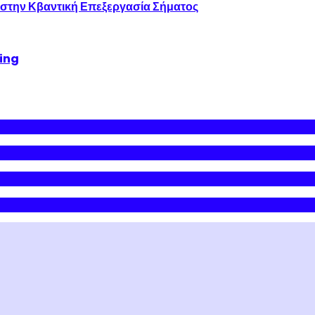
 στην Κβαντική Επεξεργασία Σήματος
king