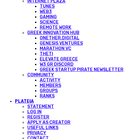
INTERNET PLAZA
TUNES
WEB3
GAMING
SCIENCE
REMOTE WORK
GREEK INNOVATION HUB
ONETHER.DIGITAL
GENESIS VENTURES
MARATHON VC
THETI
ELEVATE GREECE
W3 GR DISCORD
GREEK STARTUP PIRATE NEWSLETTER
COMMUNITY
ACTIVITY
MEMBERS
GROUPS
RANKS
PLATEIA
STATEMENT
LOG IN
REGISTER
APPLY AS CREATOR
USEFUL LINKS
PRIVACY
CONTACT