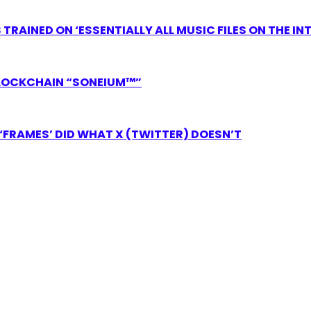
RAINED ON ‘ESSENTIALLY ALL MUSIC FILES ON THE IN
LOCKCHAIN “SONEIUM™”
FRAMES’ DID WHAT X (TWITTER) DOESN’T