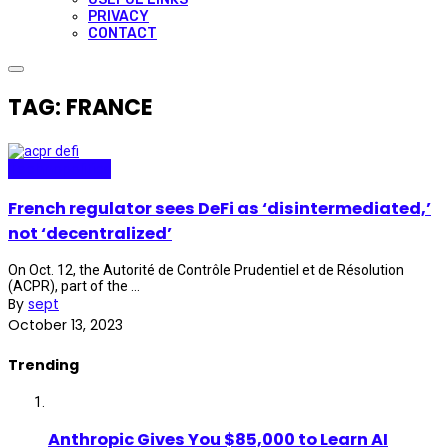
PRIVACY
CONTACT
TAG: FRANCE
Technopolitics
French regulator sees DeFi as ‘disintermediated,’
not ‘decentralized’
On Oct. 12, the Autorité de Contrôle Prudentiel et de Résolution
(ACPR), part of the ...
By
sept
October 13, 2023
Trending
Anthropic Gives You $85,000 to Learn AI