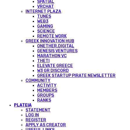
SPATIAL
VRCHAT
INTERNET PLAZA
TUNES
WEB3
GAMING
SCIENCE
REMOTE WORK
GREEK INNOVATION HUB
ONETHER.DIGITAL
GENESIS VENTURES
MARATHON VC
THETI
ELEVATE GREECE
W3 GR DISCORD
GREEK STARTUP PIRATE NEWSLETTER
COMMUNITY
ACTIVITY
MEMBERS
GROUPS
RANKS
PLATEIA
STATEMENT
LOG IN
REGISTER
APPLY AS CREATOR
USEFUL LINKS