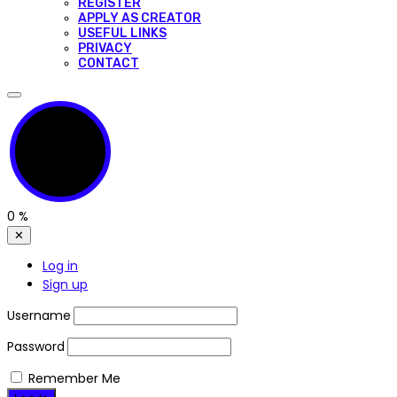
REGISTER
APPLY AS CREATOR
USEFUL LINKS
PRIVACY
CONTACT
0
%
✕
Log in
Sign up
Username
Password
Remember Me