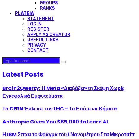
GROUPS
RANKS
PLATEIA
STATEMENT
LOG IN
REGISTER
APPLY AS CREATOR
USEFUL LINKS
PRIVACY
CONTACT
Latest Posts
Brain2Qwerty: Η Meta «Διαβάζει» τη Σκέψη Χωρίς
Εγκεφαλικά Εμφυτεύματα
Το CERN Έκλεισε τον LHC – Τα Επόμενα Βήματα
Anthropic Gives You $85,000 to Learn AI
Η IBM Σπάει το Φράγμα του 1 Νανομέτρου Στα Μικροτσίπ