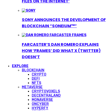
FILES ON THE INTERNET’
SONY ANNOUNCES THE DEVELOPMENT OF
BLOCKCHAIN “SONEIUM™”
FARCASTER’S DAN ROMERO EXPLAINS
HOW ‘FRAMES’ DID WHAT X (TWITTER)
DOESN’T
EXPLORE
BLOCKCHAIN
CRYPTO
DEFI
NFTS
METAVERSE
CRYPTOVOXELS
DECENTRALAND
MONAVERSE
ONCYBER
HYPERFY