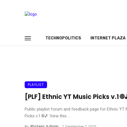
TECHNOPOLITICS
INTERNET PLAZA
PLAYLIST
[PLF] Ethnic YT Music Picks v.1 🌐
Public playlist forum and feedback page for Ethnic YT
Picks v.1 🌐🎵 View this ...
Plateia Admin
By
September 7, 2023