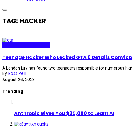
TAG: HACKER
Media & Entertainment
Teenage Hacker Who Leaked GTA 6 Details Convicte
A London jury has found two teenagers responsible for numerous high
By
Ross Peili
August 26, 2023
Trending
Anthropic Gives You $85,000 to Learn AI