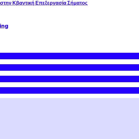
 στην Κβαντική Επεξεργασία Σήματος
king