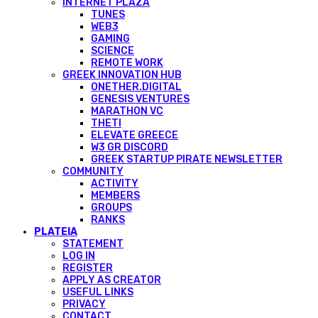
INTERNET PLAZA
TUNES
WEB3
GAMING
SCIENCE
REMOTE WORK
GREEK INNOVATION HUB
ONETHER.DIGITAL
GENESIS VENTURES
MARATHON VC
THETI
ELEVATE GREECE
W3 GR DISCORD
GREEK STARTUP PIRATE NEWSLETTER
COMMUNITY
ACTIVITY
MEMBERS
GROUPS
RANKS
PLATEIA
STATEMENT
LOG IN
REGISTER
APPLY AS CREATOR
USEFUL LINKS
PRIVACY
CONTACT