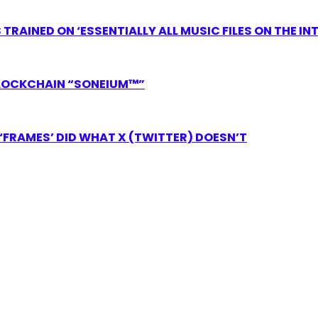
RAINED ON ‘ESSENTIALLY ALL MUSIC FILES ON THE IN
LOCKCHAIN “SONEIUM™”
FRAMES’ DID WHAT X (TWITTER) DOESN’T