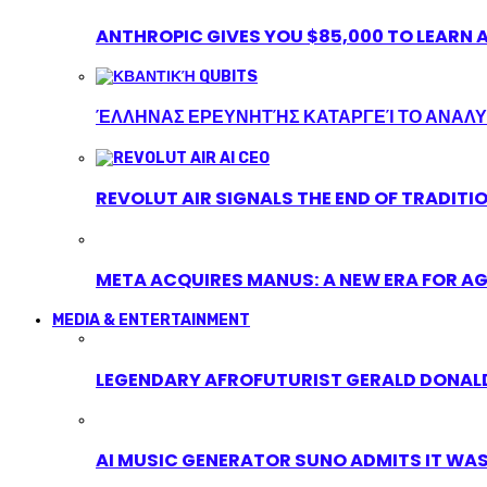
ANTHROPIC GIVES YOU $85,000 TO LEARN A
ΈΛΛΗΝΑΣ ΕΡΕΥΝΗΤΉΣ ΚΑΤΑΡΓΕΊ ΤΟ ΑΝΑΛΥ
REVOLUT AIR SIGNALS THE END OF TRADITI
META ACQUIRES MANUS: A NEW ERA FOR AG
MEDIA & ENTERTAINMENT
LEGENDARY AFROFUTURIST GERALD DONALD
AI MUSIC GENERATOR SUNO ADMITS IT WAS T