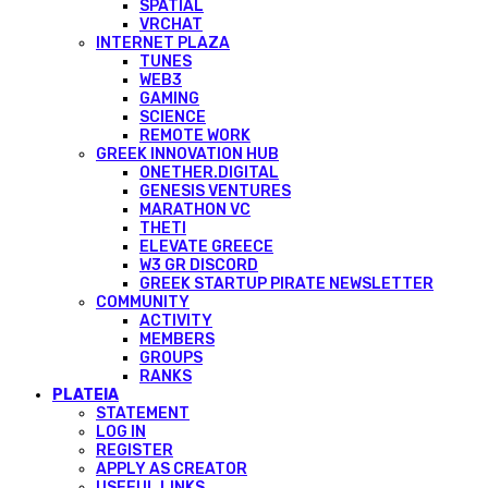
SPATIAL
VRCHAT
INTERNET PLAZA
TUNES
WEB3
GAMING
SCIENCE
REMOTE WORK
GREEK INNOVATION HUB
ONETHER.DIGITAL
GENESIS VENTURES
MARATHON VC
THETI
ELEVATE GREECE
W3 GR DISCORD
GREEK STARTUP PIRATE NEWSLETTER
COMMUNITY
ACTIVITY
MEMBERS
GROUPS
RANKS
PLATEIA
STATEMENT
LOG IN
REGISTER
APPLY AS CREATOR
USEFUL LINKS