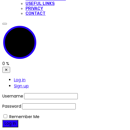
USEFUL LINKS
PRIVACY
CONTACT
0
%
✕
Log in
Sign up
Username
Password
Remember Me