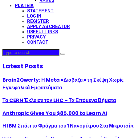
RANKS
PLATEIA
STATEMENT
LOG IN
REGISTER
APPLY AS CREATOR
USEFUL LINKS
PRIVACY
CONTACT
Latest Posts
Brain2Qwerty: Η Meta «Διαβάζει» τη Σκέψη Χωρίς
Εγκεφαλικά Εμφυτεύματα
Το CERN Έκλεισε τον LHC – Τα Επόμενα Βήματα
Anthropic Gives You $85,000 to Learn AI
Η IBM Σπάει το Φράγμα του 1 Νανομέτρου Στα Μικροτσίπ