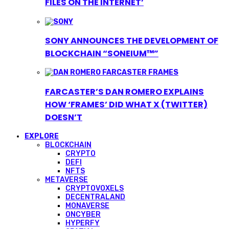
FILES ON THE INTERNET’
SONY ANNOUNCES THE DEVELOPMENT OF
BLOCKCHAIN “SONEIUM™”
FARCASTER’S DAN ROMERO EXPLAINS
HOW ‘FRAMES’ DID WHAT X (TWITTER)
DOESN’T
EXPLORE
BLOCKCHAIN
CRYPTO
DEFI
NFTS
METAVERSE
CRYPTOVOXELS
DECENTRALAND
MONAVERSE
ONCYBER
HYPERFY