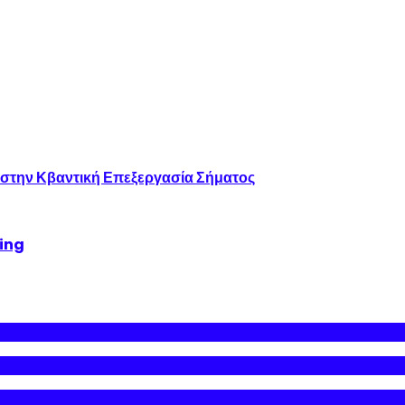
 στην Κβαντική Επεξεργασία Σήματος
king