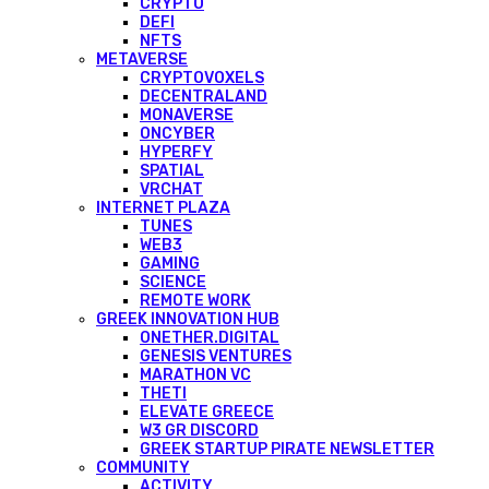
CRYPTO
DEFI
NFTS
METAVERSE
CRYPTOVOXELS
DECENTRALAND
MONAVERSE
ONCYBER
HYPERFY
SPATIAL
VRCHAT
INTERNET PLAZA
TUNES
WEB3
GAMING
SCIENCE
REMOTE WORK
GREEK INNOVATION HUB
ONETHER.DIGITAL
GENESIS VENTURES
MARATHON VC
THETI
ELEVATE GREECE
W3 GR DISCORD
GREEK STARTUP PIRATE NEWSLETTER
COMMUNITY
ACTIVITY