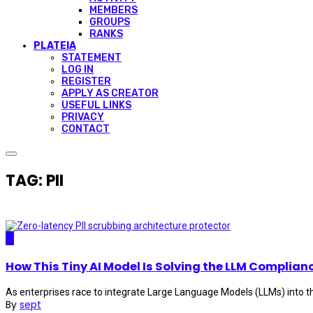
MEMBERS
GROUPS
RANKS
PLATEIA
STATEMENT
LOG IN
REGISTER
APPLY AS CREATOR
USEFUL LINKS
PRIVACY
CONTACT
TAG: PII
AI
How This Tiny AI Model Is Solving the LLM Complianc
As enterprises race to integrate Large Language Models (LLMs) into thei
By
sept