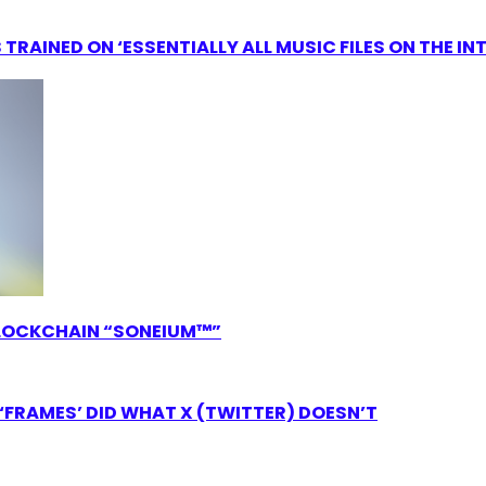
RAINED ON ‘ESSENTIALLY ALL MUSIC FILES ON THE IN
LOCKCHAIN “SONEIUM™”
FRAMES’ DID WHAT X (TWITTER) DOESN’T