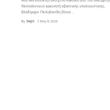
Μια νέα επίδειξη ανοιχτού κώδικα από τον ανεξάρτη
Θεσσαλονικιό ερευνητή κβαντικής υπολογιστικής,
Βλαδίμηρο Πεϊλιβανίδη (Ross ...
Sept
By
May 8, 2026