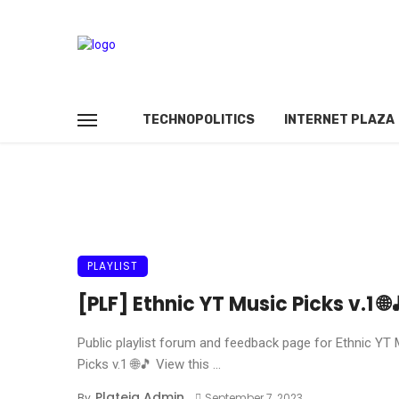
TECHNOPOLITICS
INTERNET PLAZA
PLAYLIST
[PLF] Ethnic YT Music Picks v.1 🌐
Public playlist forum and feedback page for Ethnic YT
Picks v.1 🌐🎵 View this ...
Plateia Admin
By
September 7, 2023