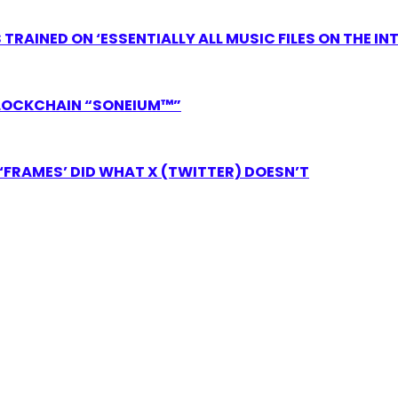
RAINED ON ‘ESSENTIALLY ALL MUSIC FILES ON THE IN
LOCKCHAIN “SONEIUM™”
FRAMES’ DID WHAT X (TWITTER) DOESN’T