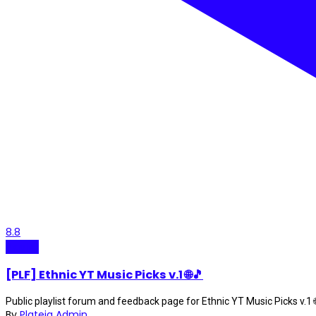
8.8
Playlist
[PLF] Ethnic YT Music Picks v.1 🌐🎵
Public playlist forum and feedback page for Ethnic YT Music Picks v.1 🌐
By
Plateia Admin