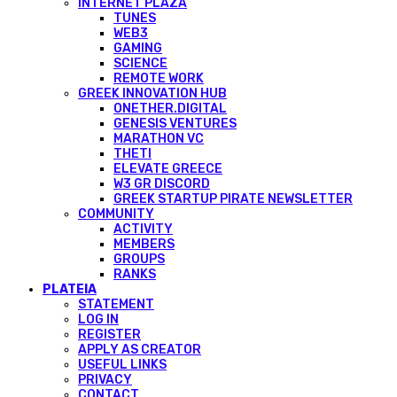
INTERNET PLAZA
TUNES
WEB3
GAMING
SCIENCE
REMOTE WORK
GREEK INNOVATION HUB
ONETHER.DIGITAL
GENESIS VENTURES
MARATHON VC
THETI
ELEVATE GREECE
W3 GR DISCORD
GREEK STARTUP PIRATE NEWSLETTER
COMMUNITY
ACTIVITY
MEMBERS
GROUPS
RANKS
PLATEIA
STATEMENT
LOG IN
REGISTER
APPLY AS CREATOR
USEFUL LINKS
PRIVACY
CONTACT