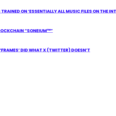
RAINED ON ‘ESSENTIALLY ALL MUSIC FILES ON THE IN
LOCKCHAIN “SONEIUM™”
FRAMES’ DID WHAT X (TWITTER) DOESN’T