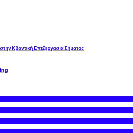
 στην Κβαντική Επεξεργασία Σήματος
king