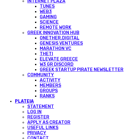
INTERNET PLAZA
TUNES
WEB3
GAMING
SCIENCE
REMOTE WORK
GREEK INNOVATION HUB
ONETHER.DIGITAL
GENESIS VENTURES
MARATHON VC
THETI
ELEVATE GREECE
W3 GR DISCORD
GREEK STARTUP PIRATE NEWSLETTER
COMMUNITY
ACTIVITY
MEMBERS
GROUPS
RANKS
PLATEIA
STATEMENT
LOG IN
REGISTER
APPLY AS CREATOR
USEFUL LINKS
PRIVACY
CONTACT