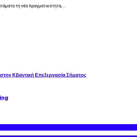
τάματα τη νέα πραγματικότητα, ...
 στην Κβαντική Επεξεργασία Σήματος
king