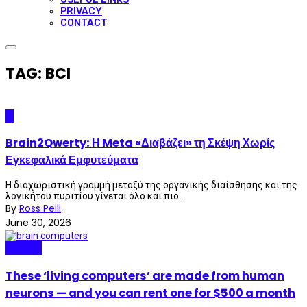
PRIVACY
CONTACT
TAG: BCI
AI
Brain2Qwerty: Η Meta «Διαβάζει» τη Σκέψη Χωρίς
Εγκεφαλικά Εμφυτεύματα
Η διαχωριστική γραμμή μεταξύ της οργανικής διαίσθησης και της
λογικήτου πυριτίου γίνεται όλο και πιο ...
By
Ross Peili
June 30, 2026
Biotech
These ‘living computers’ are made from human
neurons — and you can rent one for $500 a month