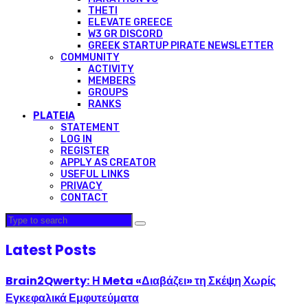
THETI
ELEVATE GREECE
W3 GR DISCORD
GREEK STARTUP PIRATE NEWSLETTER
COMMUNITY
ACTIVITY
MEMBERS
GROUPS
RANKS
PLATEIA
STATEMENT
LOG IN
REGISTER
APPLY AS CREATOR
USEFUL LINKS
PRIVACY
CONTACT
Latest Posts
Brain2Qwerty: Η Meta «Διαβάζει» τη Σκέψη Χωρίς
Εγκεφαλικά Εμφυτεύματα