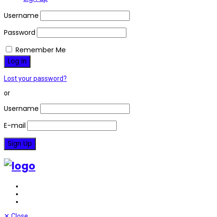
Username
Password
Remember Me
Lost your password?
or
Username
E-mail
✕
Close