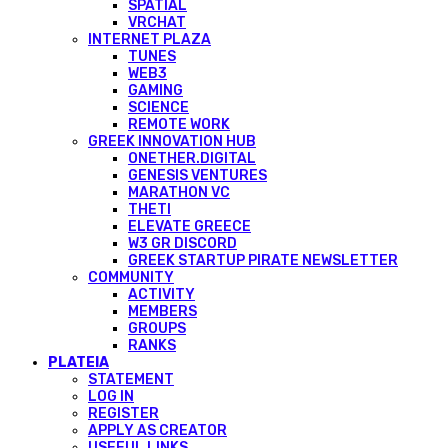
SPATIAL
VRCHAT
INTERNET PLAZA
TUNES
WEB3
GAMING
SCIENCE
REMOTE WORK
GREEK INNOVATION HUB
ONETHER.DIGITAL
GENESIS VENTURES
MARATHON VC
THETI
ELEVATE GREECE
W3 GR DISCORD
GREEK STARTUP PIRATE NEWSLETTER
COMMUNITY
ACTIVITY
MEMBERS
GROUPS
RANKS
PLATEIA
STATEMENT
LOG IN
REGISTER
APPLY AS CREATOR
USEFUL LINKS