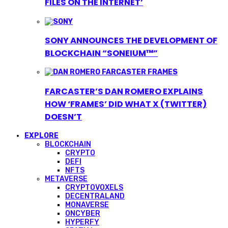
FILES ON THE INTERNET’
SONY ANNOUNCES THE DEVELOPMENT OF
BLOCKCHAIN “SONEIUM™”
FARCASTER’S DAN ROMERO EXPLAINS
HOW ‘FRAMES’ DID WHAT X (TWITTER)
DOESN’T
EXPLORE
BLOCKCHAIN
CRYPTO
DEFI
NFTS
METAVERSE
CRYPTOVOXELS
DECENTRALAND
MONAVERSE
ONCYBER
HYPERFY