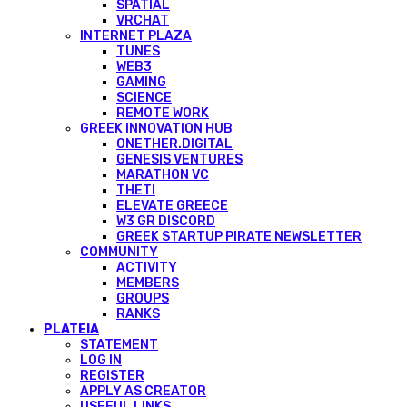
SPATIAL
VRCHAT
INTERNET PLAZA
TUNES
WEB3
GAMING
SCIENCE
REMOTE WORK
GREEK INNOVATION HUB
ONETHER.DIGITAL
GENESIS VENTURES
MARATHON VC
THETI
ELEVATE GREECE
W3 GR DISCORD
GREEK STARTUP PIRATE NEWSLETTER
COMMUNITY
ACTIVITY
MEMBERS
GROUPS
RANKS
PLATEIA
STATEMENT
LOG IN
REGISTER
APPLY AS CREATOR
USEFUL LINKS