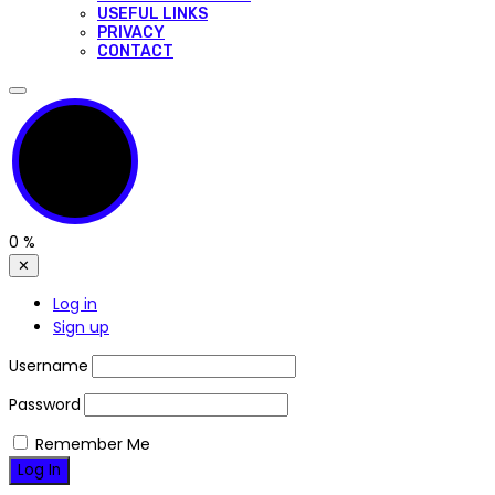
USEFUL LINKS
PRIVACY
CONTACT
0
%
✕
Log in
Sign up
Username
Password
Remember Me