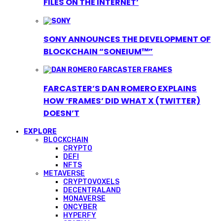
FILES ON THE INTERNET’
SONY ANNOUNCES THE DEVELOPMENT OF
BLOCKCHAIN “SONEIUM™”
FARCASTER’S DAN ROMERO EXPLAINS
HOW ‘FRAMES’ DID WHAT X (TWITTER)
DOESN’T
EXPLORE
BLOCKCHAIN
CRYPTO
DEFI
NFTS
METAVERSE
CRYPTOVOXELS
DECENTRALAND
MONAVERSE
ONCYBER
HYPERFY