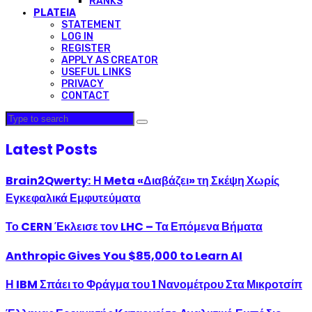
RANKS
PLATEIA
STATEMENT
LOG IN
REGISTER
APPLY AS CREATOR
USEFUL LINKS
PRIVACY
CONTACT
Latest Posts
Brain2Qwerty: Η Meta «Διαβάζει» τη Σκέψη Χωρίς
Εγκεφαλικά Εμφυτεύματα
Το CERN Έκλεισε τον LHC – Τα Επόμενα Βήματα
Anthropic Gives You $85,000 to Learn AI
Η IBM Σπάει το Φράγμα του 1 Νανομέτρου Στα Μικροτσίπ