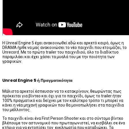
Η Unreal Engine 5 έχει ανακοινωθεί εδώ και αρκετό καιρό, όμως η
DRAMA ήρθε να μας ανακοινώσει το νέο παιχνίδι που ετοιμάζει, το
Unrecord. Με το πρώτο trailer του παιχνιδιού, όλο το διαδίκτυο
παραμιλάει και έχει χάσει τα μυαλά του με την ποιότητα των
γραφικών.
Unreal Engine 5 ή Πραγματικότητα
Μάλιστα αρκετοί έσπευσαν να το κατακρίνουν, θεωρώντας πως
πρόκειται για βίντεο και όχι για το παιχνίδι, όμως το trailer ήταν
100% πραγματικό και δείχνει με τον καλύτερο τρόπο τι μπορεί να
κάνει η νέα μηχανή γραφικών που θα μονοπωλήσει στα παιχνίδια
του μέλλοντος.
Το παιχνίδι είναι ένα First Person Shooter και στο σύντομο βίντεο
βλέπουμε τον αστυνομικό που πρωταγωνιστεί, να εισβάλει σε ένα
κτήριο για να εντοπίσει τον εγκληματία που καταδιώκει. Τα