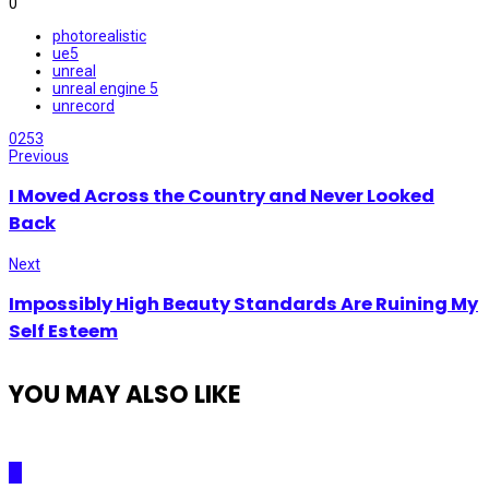
0
photorealistic
ue5
unreal
unreal engine 5
unrecord
0
253
Previous
I Moved Across the Country and Never Looked
Back
Next
Impossibly High Beauty Standards Are Ruining My
Self Esteem
YOU MAY ALSO LIKE
AI