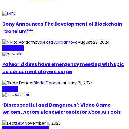
Sony Announces The Development of Blockchain
“Soneium™”
Nikita Abraamova
August 23, 2024
Blockchain
Palworld devs have emergency meeting with Epic
as concurrent players surge
Blade Dancer
January 21, 2024
Gaming
‘Disrespectful and Dangerous’: Video Game
Writers, Actors Blast Microsoft for Xbox AI Tools
sept
November 11, 2023