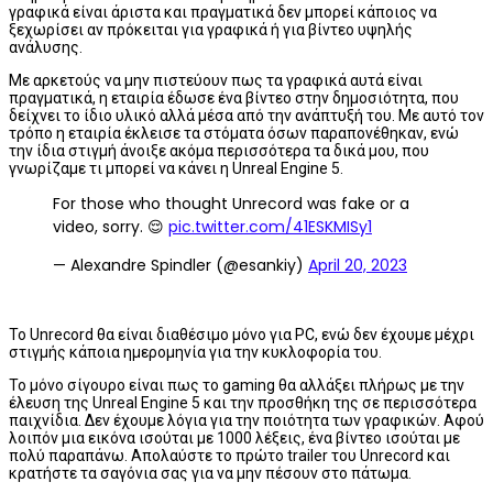
γραφικά είναι άριστα και πραγματικά δεν μπορεί κάποιος να
ξεχωρίσει αν πρόκειται για γραφικά ή για βίντεο υψηλής
ανάλυσης.
Με αρκετούς να μην πιστεύουν πως τα γραφικά αυτά είναι
πραγματικά, η εταιρία έδωσε ένα βίντεο στην δημοσιότητα, που
δείχνει το ίδιο υλικό αλλά μέσα από την ανάπτυξή του. Με αυτό τον
τρόπο η εταιρία έκλεισε τα στόματα όσων παραπονέθηκαν, ενώ
την ίδια στιγμή άνοιξε ακόμα περισσότερα τα δικά μου, που
γνωρίζαμε τι μπορεί να κάνει η Unreal Engine 5.
For those who thought Unrecord was fake or a
video, sorry. 😌
pic.twitter.com/41ESKMISy1
— Alexandre Spindler (@esankiy)
April 20, 2023
To Unrecord θα είναι διαθέσιμο μόνο για PC, ενώ δεν έχουμε μέχρι
στιγμής κάποια ημερομηνία για την κυκλοφορία του.
Το μόνο σίγουρο είναι πως το gaming θα αλλάξει πλήρως με την
έλευση της Unreal Engine 5 και την προσθήκη της σε περισσότερα
παιχνίδια. Δεν έχουμε λόγια για την ποιότητα των γραφικών. Αφού
λοιπόν μια εικόνα ισούται με 1000 λέξεις, ένα βίντεο ισούται με
πολύ παραπάνω. Απολαύστε το πρώτο trailer του Unrecord και
κρατήστε τα σαγόνια σας για να μην πέσουν στο πάτωμα.