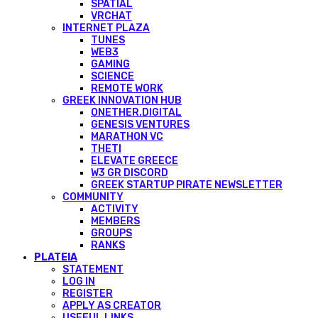
SPATIAL
VRCHAT
INTERNET PLAZA
TUNES
WEB3
GAMING
SCIENCE
REMOTE WORK
GREEK INNOVATION HUB
ONETHER.DIGITAL
GENESIS VENTURES
MARATHON VC
THETI
ELEVATE GREECE
W3 GR DISCORD
GREEK STARTUP PIRATE NEWSLETTER
COMMUNITY
ACTIVITY
MEMBERS
GROUPS
RANKS
PLATEIA
STATEMENT
LOG IN
REGISTER
APPLY AS CREATOR
USEFUL LINKS