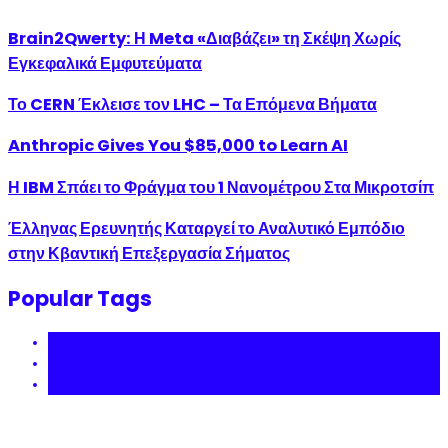
Brain2Qwerty: Η Meta «Διαβάζει» τη Σκέψη Χωρίς
Εγκεφαλικά Εμφυτεύματα
Το CERN Έκλεισε τον LHC – Τα Επόμενα Βήματα
Anthropic Gives You $85,000 to Learn AI
Η IBM Σπάει το Φράγμα του 1 Νανομέτρου Στα Μικροτσίπ
Έλληνας Ερευνητής Καταργεί το Αναλυτικό Εμπόδιο
στην Κβαντική Επεξεργασία Σήματος
Popular Tags
Music NFTs
avatars
tokenization