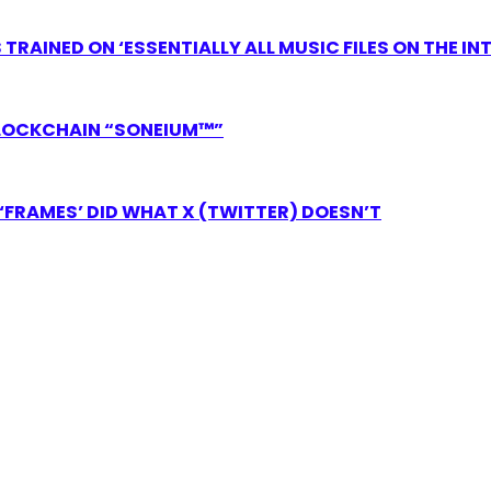
RAINED ON ‘ESSENTIALLY ALL MUSIC FILES ON THE IN
LOCKCHAIN “SONEIUM™”
FRAMES’ DID WHAT X (TWITTER) DOESN’T