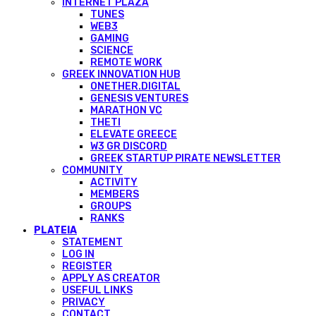
INTERNET PLAZA
TUNES
WEB3
GAMING
SCIENCE
REMOTE WORK
GREEK INNOVATION HUB
ONETHER.DIGITAL
GENESIS VENTURES
MARATHON VC
THETI
ELEVATE GREECE
W3 GR DISCORD
GREEK STARTUP PIRATE NEWSLETTER
COMMUNITY
ACTIVITY
MEMBERS
GROUPS
RANKS
PLATEIA
STATEMENT
LOG IN
REGISTER
APPLY AS CREATOR
USEFUL LINKS
PRIVACY
CONTACT