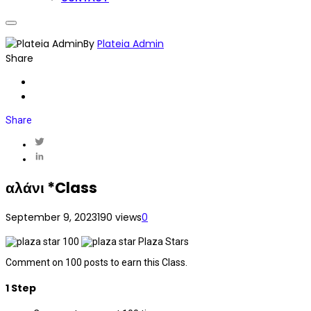
By
Plateia Admin
Share
Share
αλάνι *Class
September 9, 2023
190 views
0
100
Plaza Stars
Comment on 100 posts to earn this Class.
1 Step