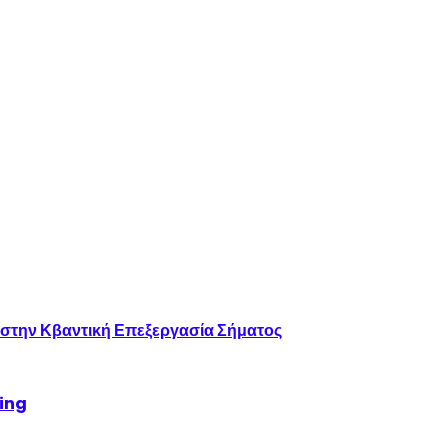
 στην Κβαντική Επεξεργασία Σήματος
king