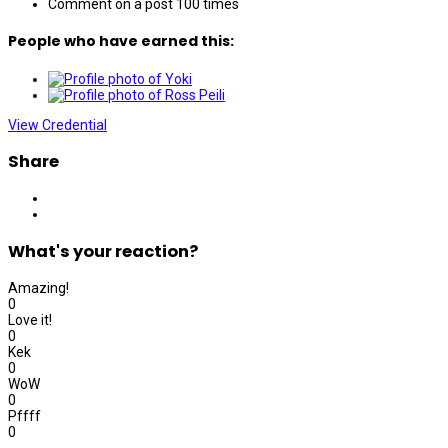
Comment on a post 100 times
People who have earned this:
View Credential
Share
What's your reaction?
Amazing!
0
Love it!
0
Kek
0
WoW
0
Pffff
0