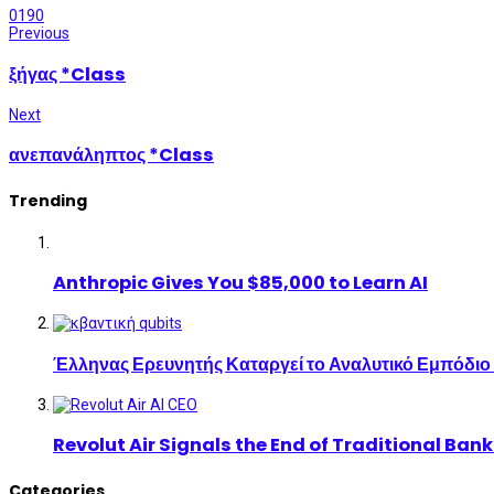
0
190
Previous
ξήγας *Class
Next
ανεπανάληπτος *Class
Trending
Anthropic Gives You $85,000 to Learn AI
Έλληνας Ερευνητής Καταργεί το Αναλυτικό Εμπόδιο
Revolut Air Signals the End of Traditional Ban
Categories