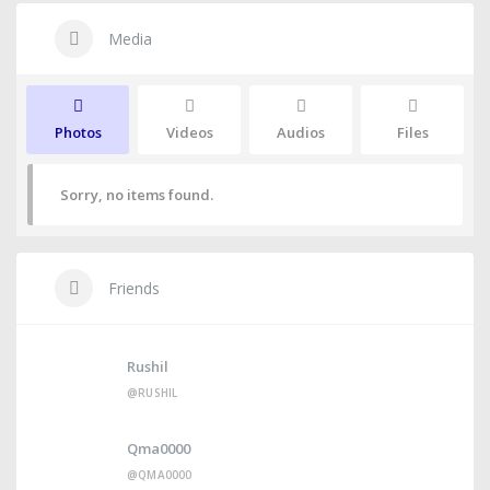
Media
Photos
Videos
Audios
Files
Sorry, no items found.
Friends
Rushil
@RUSHIL
Qma0000
@QMA0000