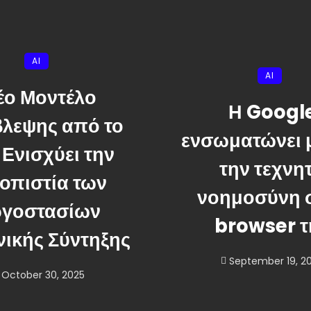
AI
AI
έο Μοντέλο
Η Googl
λεψης από το
ενσωματώνει 
 Ενισχύει την
την τεχνη
ιοπιστία των
νοημοσύνη 
γοστασίων
browser τ
ικής Σύντηξης
September 19, 2
October 30, 2025