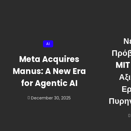
Ν
AI
Πρόβ
Meta Acquires
MIT
Manus: A New Era
Αξ
for Agentic AI
Ερ
December 30, 2025
Πυρην