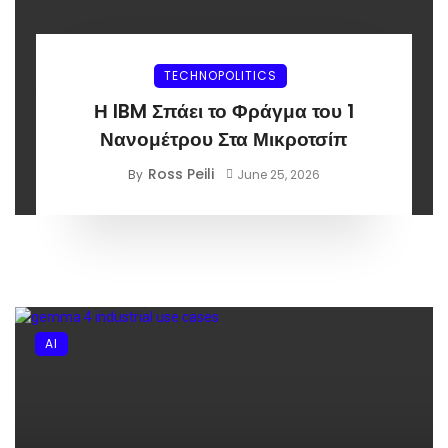
TECHNOPOLITICS
Η IBM Σπάει το Φράγμα του 1
Νανομέτρου Στα Μικροτσίπ
Ross Peili
By
June 25, 2026
AI