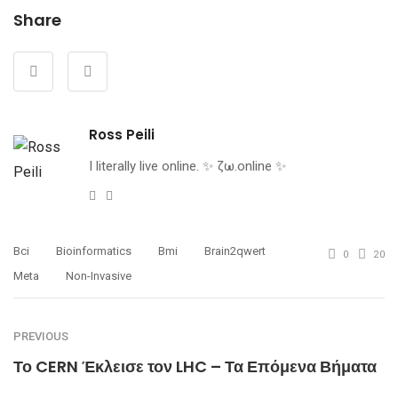
Share
Ross Peili
I literally live online. ✨ ζω.online ✨
Website
Twitter
Bci
Bioinformatics
Bmi
Brain2qwert
0
20
Meta
Non-Invasive
PREVIOUS
Το CERN Έκλεισε τον LHC – Τα Επόμενα Βήματα