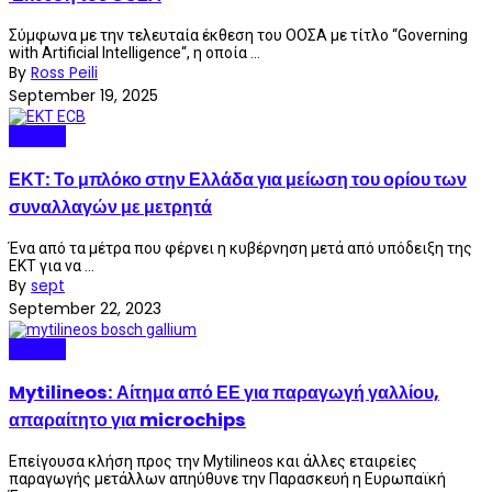
Σύμφωνα με την τελευταία έκθεση του ΟΟΣΑ με τίτλο “Governing
with Artificial Intelligence“, η οποία ...
By
Ross Peili
September 19, 2025
Greece
ΕΚΤ: Το μπλόκο στην Ελλάδα για μείωση του ορίου των
συναλλαγών με μετρητά
Ένα από τα μέτρα που φέρνει η κυβέρνηση μετά από υπόδειξη της
ΕΚΤ για να ...
By
sept
September 22, 2023
Greece
Mytilineos: Αίτημα από ΕΕ για παραγωγή γαλλίου,
απαραίτητο για microchips
Επείγουσα κλήση προς την Mytilineos και άλλες εταιρείες
παραγωγής μετάλλων απηύθυνε την Παρασκευή η Ευρωπαϊκή