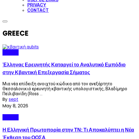
PRIVACY
CONTACT
GREECE
Greece
Έλληνας Ερευνητής Καταργεί το Αναλυτικό Εμπόδιο
στην Κβαντική Επεξεργασία Σήματος
Μια νέα επίδειξη ανοιχτού κώδικα από τον ανεξάρτητο
Θεσσαλονικιό ερευνητή κβαντικής υπολογιστικής, Βλαδίμηρο
Πεϊλιβανίδη (Ross ...
By
sept
May 8, 2026
Greece
Η Ελληνική Πρωτοπορία στην ΤΝ: Τι Αποκαλύπτει η Νέα
Έκθεση του ΟΟΣΑ