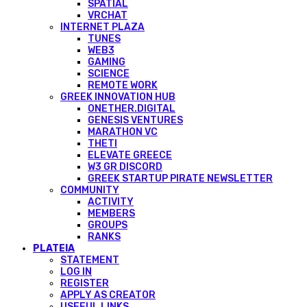
SPATIAL
VRCHAT
INTERNET PLAZA
TUNES
WEB3
GAMING
SCIENCE
REMOTE WORK
GREEK INNOVATION HUB
ONETHER.DIGITAL
GENESIS VENTURES
MARATHON VC
THETI
ELEVATE GREECE
W3 GR DISCORD
GREEK STARTUP PIRATE NEWSLETTER
COMMUNITY
ACTIVITY
MEMBERS
GROUPS
RANKS
PLATEIA
STATEMENT
LOG IN
REGISTER
APPLY AS CREATOR
USEFUL LINKS