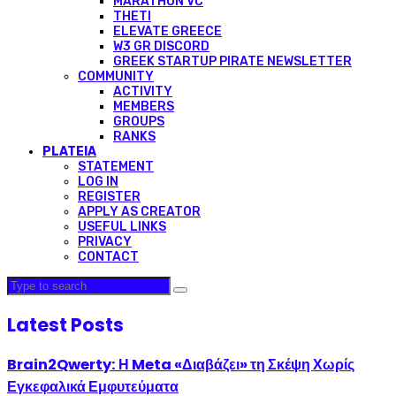
MARATHON VC
THETI
ELEVATE GREECE
W3 GR DISCORD
GREEK STARTUP PIRATE NEWSLETTER
COMMUNITY
ACTIVITY
MEMBERS
GROUPS
RANKS
PLATEIA
STATEMENT
LOG IN
REGISTER
APPLY AS CREATOR
USEFUL LINKS
PRIVACY
CONTACT
Latest Posts
Brain2Qwerty: Η Meta «Διαβάζει» τη Σκέψη Χωρίς
Εγκεφαλικά Εμφυτεύματα