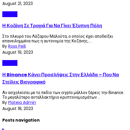
August 21, 2023
Greece
Η Κοζάνη Σε Τροχιά Για Να Γίνει Έξυπνη Πόλη
Στο πλευρό του Λάζαρου Μαλούτα, ο οποίος έχει αποδείξει
επανειλημμένα πως η αυτονομία της Κοζάνης, ...
By
Ross Peili
August 19, 2023
Greece
Η Binance Κάνει Προσλήψεις Στην Ελλάδα – Που Να
Στείλεις Βιογραφικό
Αν ασχολείσαι με το πεδίο των crypto μάλλον ξέρεις την Binance.
Το μεγαλύτερο ανταλλακτήριο κρυπτονομισμάτων ...
By
Plateia Admin
August 18, 2023
Posts navigation