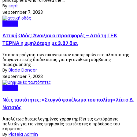
philosophers who followed the ...
By
sept
September 7, 2023
Greece
Αττική Οδός: Άνοιξαν οι προσφορές – Από τη ΓΕΚ
ΤΕΡΝΑ η υψηλότερη με 3,27 δισ.
Σε αποσφράγιση των οικονομικών προσφορών στο πλαίσιο της
διαγωνιστικής διαδικασίας για την ανάθεση σύμβασης
παραχώρησης ...
By
Blade Dancer
September 7, 2023
Greece
Νέες ταυτότητες: «Στυγνό φακέλωμα του πολίτη» λέει ο Δ.
Νατσιός
Απολύτως δικαιολογημένες χαρακτηρίζει τις αντιδράσεις
πολιτών για τις νέες ψηφιακές ταυτότητες ο πρόεδρος του
κόμματος ...
By
Plateia Admin