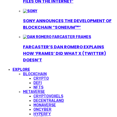
FILES ON THE INTERNET’
SONY ANNOUNCES THE DEVELOPMENT OF
BLOCKCHAIN “SONEIUM™”
FARCASTER’S DAN ROMERO EXPLAINS
HOW ‘FRAMES’ DID WHAT X (TWITTER)
DOESN’T
EXPLORE
BLOCKCHAIN
CRYPTO
DEFI
NFTS
METAVERSE
CRYPTOVOXELS
DECENTRALAND
MONAVERSE
ONCYBER
HYPERFY