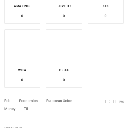
AMAZING!
LOVE IT!
KEK
0
0
0
WOW
PFFFF
0
0
Ecb
Economics
European Union
0
196
Money
Tif