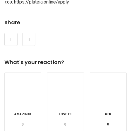
του: https://plateia.online/apply
Share
What's your reaction?
AMAZING!
LOVE IT!
KEK
0
0
0