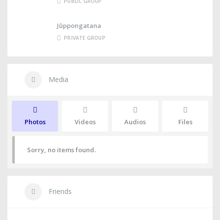
PUBLIC GROUP
Jūppongatana
PRIVATE GROUP
Media
Photos
Videos
Audios
Files
Sorry, no items found.
Friends