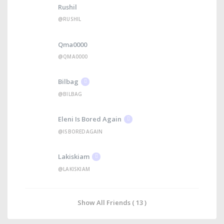
Rushil
@RUSHIL
Qma0000
@QMA0000
Bilbag
@BILBAG
Eleni Is Bored Again
@ISBOREDAGAIN
Lakiskiam
@LAKISKIAM
Show All Friends ( 13 )