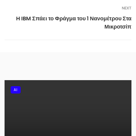
NEXT
Η IBM Σπάει το Φράγμα του 1 Νανομέτρου Στα
Μικροτσίπ
AI