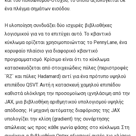
και του πολυωνύμου-στόχου, το οποίο αξιολογείται σε
ένα πλέγμα σημάτων εισόδου.
Η υλοποίηση συνδυάζει δύο ισχυρές βιβλιοθήκες
λογισμικού για να το επιτύχει αυτό. Το κβαντικό
κύκλωμα ορίζεται χρησιμοποιώντας το PennyLane, ένα
κορυφαίο πλαίσιο για διαφορικό κβαντικό
προγραμματισμό. Κρίσιμο είναι ότι το κύκλωμα
κατασκευάζεται από στοιχειώδεις πύλες (περιστροφές
`RZ` και πύλες Hadamard) αντί για ένα πρότυπο υψηλού
επιπέδου QSVT. Αυτή η κατασκευή χαμηλού επιπέδου
καθιστά ολόκληρη την προσομοίωση ιχνηλάσιμη από την
JAX, μια βιβλιοθήκη αριθμητικού υπολογισμού υψηλής
απόδοσης. Η μηχανή αυτόματης διαφόρισης της JAX
υπολογίζει την κλίση (gradient) της συνάρτησης
απώλειας ως προς κάθε γωνία φάσης στο κύκλωμα. Στη
συνέχεια, η βιβλιοθήκη Optax αξιοποιεί αυτές τις κλίσεις