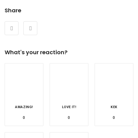
Share
What's your reaction?
AMAZING!
LOVE IT!
KEK
0
0
0