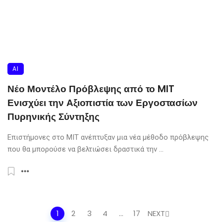
AI
Νέο Μοντέλο Πρόβλεψης από το MIT
Ενισχύει την Αξιοπιστία των Εργοστασίων
Πυρηνικής Σύντηξης
Επιστήμονες στο MIT ανέπτυξαν μια νέα μέθοδο πρόβλεψης
που θα μπορούσε να βελτιώσει δραστικά την ...
Posts navigation
1
2
3
4
…
17
NEXT