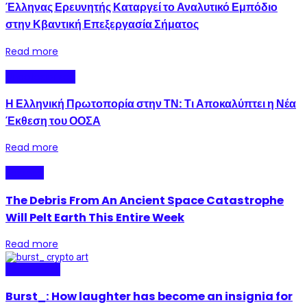
Έλληνας Ερευνητής Καταργεί το Αναλυτικό Εμπόδιο
στην Κβαντική Επεξεργασία Σήματος
Read more
Uncategorized
Η Ελληνική Πρωτοπορία στην ΤΝ: Τι Αποκαλύπτει η Νέα
Έκθεση του ΟΟΣΑ
Read more
Science
The Debris From An Ancient Space Catastrophe
Will Pelt Earth This Entire Week
Read more
Real Stories
Burst_: How laughter has become an insignia for