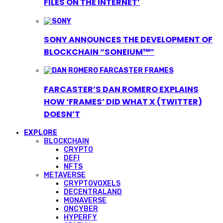
FILES ON THE INTERNET’
SONY ANNOUNCES THE DEVELOPMENT OF
BLOCKCHAIN “SONEIUM™”
FARCASTER’S DAN ROMERO EXPLAINS
HOW ‘FRAMES’ DID WHAT X (TWITTER)
DOESN’T
EXPLORE
BLOCKCHAIN
CRYPTO
DEFI
NFTS
METAVERSE
CRYPTOVOXELS
DECENTRALAND
MONAVERSE
ONCYBER
HYPERFY