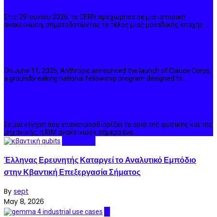
Στις 29 Ιουνίου 2026, το CERN προχώρησε σε μια ιστορική
ανακοίνωση, σηματοδοτώντας το τέλος μιας μοναδικής εποχής ...
AI
Anthropic Gives You $85,000 to Learn AI
On June 11, 2026, Anthropic announced the launch of Claude Corps,
a groundbreaking national fellowship program designed to ...
Technopolitics
Η IBM Σπάει το Φράγμα του 1 Νανομέτρου Στα Μικροτσίπ
Σε μια κίνηση που επαναπροσδιορίζει τα όρια της φυσικής και της
μηχανικής, η IBM ανακοίνωσε σήμερα ένα ...
Quantum
Έλληνας Ερευνητής Καταργεί το Αναλυτικό Εμπόδιο
στην Κβαντική Επεξεργασία Σήματος
By
sept
May 8, 2026
AI