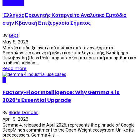
Quantum
Έλληνας Ερευνητής Καταργεί το Αναλυτικό Εμπόδιο
στην Κβαντική Επεξεργασία Σήματος
By
sept
May 8, 2026
Μια νέα επίδειξη ανοιχτού κώδικα από τον ανεξάρτητο
Θεσσαλονικιό ερευνητή κβαντικής υπολογιστικής, Βλαδίμηρο
Πεϊλιβανίδη (Ross Peili), παρουσιάζει μια πρακτική και αριθμητικά
σταθερή μέθοδο ...
Read more
AI
Factory-Floor Intelligence: Why Gemma 4 is
2026’s Essential Upgrade
By
Blade Dancer
April 9, 2026
Gemma 4, released in April 2026, represents the pinnacle of Google
DeepMind’s commitment to the Open-Weight ecosystem. Unlike its
predecessors, Gemma 4 is ...