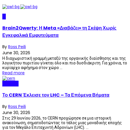
AI
Brain2Qwerty: Η Meta «Διαβάζει» τη Σκέψη Χωρίς
Εγκεφαλικά Εμφυτεύματα
By
Ross Peili
June 30, 2026
Η διαχωριστική γραμμή μεταξύ της οργανικής διαίσθησης και της
λογικήτου πυριτίου γίνεται όλο και πιο δυσδιάκριτη. Για χρόνια, το
κυρίαρχο αφήγημα στον χώρο ...
Read more
Science
Το CERN Έκλεισε τον LHC – Τα Επόμενα Βήματα
By
Ross Peili
June 30, 2026
Στις 29 Ιουνίου 2026, το CERN προχώρησε σε μια ιστορική
ανακοίνωση, σηματοδοτώντας το τέλος μιας μοναδικής εποχής
για τον Μεγάλο Επιταχυντή Αδρονίων (LHC). ...