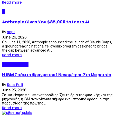
Read more
AI
Anthropic Gives You $85,000 to Learn AI
By
sept
June 26, 2026
On June 11, 2026, Anthropic announced the launch of Claude Corps,
a groundbreaking national fellowship program designed to bridge
the gap between advanced AI ...
Read more
Technopolitics
Η IBM Σπάει το Φράγμα του 1 Νανομέτρου Στα Μικροτσίπ
By
Ross Peili
June 25, 2026
Σε μια κίνηση που επαναπροσδιορίζει τα όρια της φυσικής και της
μηχανικής, η IBM ανακοίνωσε σήμερα ένα ιστορικό ορόσημο: την
παρουσίαση της πρώτης ...
Read more