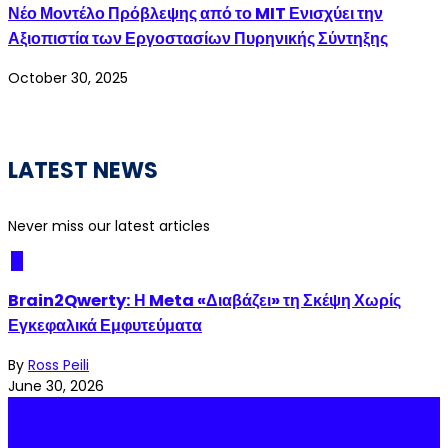
Νέο Μοντέλο Πρόβλεψης από το MIT Ενισχύει την
Αξιοπιστία των Εργοστασίων Πυρηνικής Σύντηξης
October 30, 2025
LATEST NEWS
Never miss our latest articles
AI
Brain2Qwerty: Η Meta «Διαβάζει» τη Σκέψη Χωρίς
Εγκεφαλικά Εμφυτεύματα
By
Ross Peili
June 30, 2026
Science
Το CERN Έκλεισε τον LHC – Τα Επόμενα Βήματα