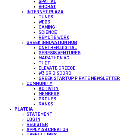
SPATIAL
VRCHAT
INTERNET PLAZA
TUNES
WEB3
GAMING
SCIENCE
REMOTE WORK
GREEK INNOVATION HUB
ONETHER.DIGITAL
GENESIS VENTURES
MARATHON VC
THETI
ELEVATE GREECE
W3 GR DISCORD
GREEK STARTUP PIRATE NEWSLETTER
COMMUNITY
ACTIVITY
MEMBERS
GROUPS
RANKS
PLATEIA
STATEMENT
LOG IN
REGISTER
APPLY AS CREATOR
USEFUL LINKS