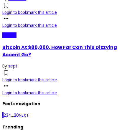
Login to bookmark this article
Login to bookmark this article
Crypto
Bitcoin At $80,000, How Far Can This Dizzying
Ascent Go?
By
sept
Login to bookmark this article
Login to bookmark this article
Posts navigation
1
2
3
4
…
20
NEXT
Trending